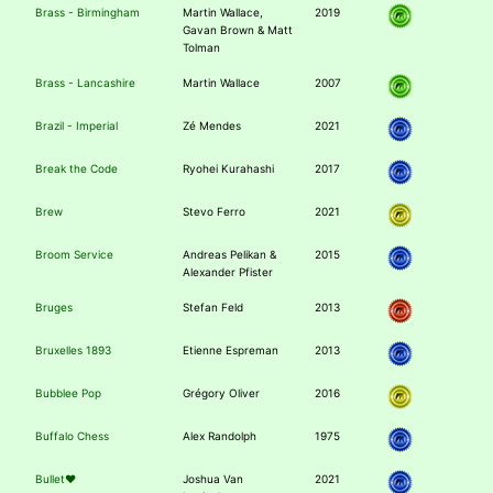
Brass - Birmingham
Martin Wallace,
2019
Gavan Brown & Matt
Tolman
Brass - Lancashire
Martin Wallace
2007
Brazil - Imperial
Zé Mendes
2021
Break the Code
Ryohei Kurahashi
2017
Brew
Stevo Ferro
2021
Broom Service
Andreas Pelikan &
2015
Alexander Pfister
Bruges
Stefan Feld
2013
Bruxelles 1893
Etienne Espreman
2013
Bubblee Pop
Grégory Oliver
2016
Buffalo Chess
Alex Randolph
1975
Bullet♥︎
Joshua Van
2021