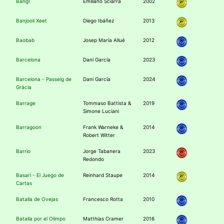
Bang!
Emiliano Sciarra
2002
Banjooli Xeet
Diego Ibáñez
2013
Baobab
Josep María Allué
2012
Barcelona
Dani García
2023
Barcelona - Passeig de
Dani García
2024
Gràcia
Barrage
Tommaso Battista &
2019
Simone Luciani
Barragoon
Frank Warneke &
2014
Robert Witter
Barrio
Jorge Tabanera
2023
Redondo
Basari - El Juego de
Reinhard Staupe
2014
Cartas
Batalla de Ovejas
Francesco Rotta
2010
Batalla por el Olimpo
Matthias Cramer
2016