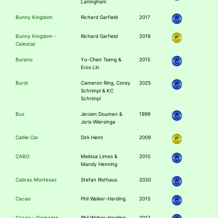
Laningham
Bunny Kingdom
Richard Garfield
2017
Bunny Kingdom -
Richard Garfield
2019
Celestial
Burano
Yu-Chen Tseng &
2015
Eros Lin
Burst
Cameron Ring, Corey
2025
Schrimpl & KC
Schrimpl
Bus
Jeroen Doumen &
1999
Joris Wiersinga
Cable Car
Dirk Henn
2009
CABO
Melissa Limes &
2010
Mandy Henning
Cabras Montesas
Stefan Risthaus
2020
Cacao
Phil Walker-Harding
2015
Cacao - Diamante
Phil Walker-Harding
2017