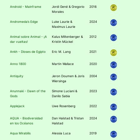
Android - Mainframe
Jordi Gené & Gregorio
2016
Morales
Andromeda’s Edge
Luke Laurie &
2024
Maximus Laurie
Animal sobre Animal - ¡A
Kalus Miltenberger &
2012
dar vueltas!
Kristin Mückel
Ankh - Dioses de Egipto
Eric M. Lang
2021
Anno 1800
Martin Wallace
2020
Antiquity
Jeron Doumen & Joris
2004
Wiersinga
Anunnaki - Dawn of the
Simone Luciani &
2023
Gods
Danilo Sabia
Applejack
Uwe Rosenberg
2022
AQUA - Biodiversidad
Dan Halstad & Tristan
2024
en los Océanos
Halstad
Aqua Mirabilis
Alessia Luca
2019