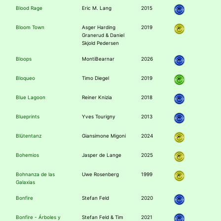
Blood Rage
Eric M. Lang
2015
Bloom Town
Asger Harding
2019
Granerud & Daniel
Skjold Pedersen
Bloops
MontiBearnar
2026
Bloqueo
Timo Diegel
2019
Blue Lagoon
Reiner Knizia
2018
Blueprints
Yves Tourigny
2013
Blütentanz
Giansimone Migoni
2024
Bohemios
Jasper de Lange
2025
Bohnanza de las
Uwe Rosenberg
1999
Galaxias
Bonfire
Stefan Feld
2020
Bonfire - Árboles y
Stefan Feld & Tim
2021