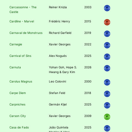
Carcassonne - The
Reiner Knizia
2003
Castle
Cardline - Marvel
Frédéric Henry
2015
Carnaval de Monstruos
Richard Garfield
2019
Carnegie
Xavier Georges
2022
Carnival of Sins
Alex Nogués
2025
Carnuta
Yohan Goh, Hope S.
2026
Hwang & Gary Kim
Carolus Magnus
Leo Colovini
2000
Carpe Diem
Stefan Feld
2018
Carpniches
Germán Kijel
2025
Carson City
Xavier Georges
2009
Casa de Fado
João Quintela
2025