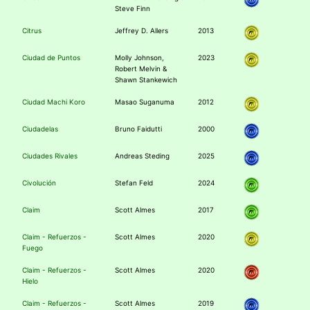
Steve Finn
Citrus
Jeffrey D. Allers
2013
Ciudad de Puntos
Molly Johnson,
2023
Robert Melvin &
Shawn Stankewich
Ciudad Machi Koro
Masao Suganuma
2012
Ciudadelas
Bruno Faidutti
2000
Ciudades Rivales
Andreas Steding
2025
Civolución
Stefan Feld
2024
Claim
Scott Almes
2017
Claim - Refuerzos -
Scott Almes
2020
Fuego
Claim - Refuerzos -
Scott Almes
2020
Hielo
Claim - Refuerzos -
Scott Almes
2019