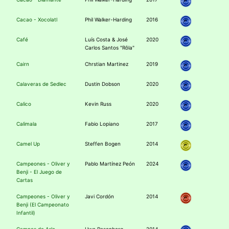
Cacao - Xocolatl
Phil Walker-Harding
2016
Café
Luís Costa & José
2020
Carlos Santos "Rôla"
Cairn
Chrstian Martinez
2019
Calaveras de Sedlec
Dustin Dobson
2020
Calico
Kevin Russ
2020
Calimala
Fabio Lopiano
2017
Camel Up
Steffen Bogen
2014
Campeones - Oliver y
Pablo Martínez Peón
2024
Benji - El Juego de
Cartas
Campeones - Oliver y
Javi Cordón
2014
Benji (El Campeonato
Infantil)