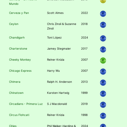
Mundo
Cerveza y Pan
Scott Almes
2022
Ceylon
Chris Zinsli & Suzanne
2018
Zinsli
Chandigarh
Toni López
2024
Charterstone
Jamey Stegmaier
2017
Cheeky Monkey
Reiner Knizia
2007
Chicago Express
Harry Wu
2007
Chimera
Ralph H. Anderson
2013
Chinatown
Karsten Hartwig
1999
Circadians - Primera Luz
S J Macdonald
2019
Circus Flohcati
Reiner Knizia
1998
Cities
Phil Walker-Harding &
2024