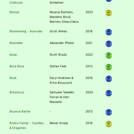
Criaturas
Schleimer
Bonsai
Rosaria Battiato,
2023
Massimo Borzì,
Martino Chiacchiera
Boomerang - Australia
Scott Almes
2018
Boonlake
Alexander Pfister
2021
boop.
Scott Brady
2022
Bora Bora
Stefan Feld
2013
Bosk
Daryl Andrews &
2019
Erica Bouyouris
Botanicus
Samuele Tabellini
2024
Ferrari & Vieri
Masseini
Bounce Battle
-
2013
Brains Family - Castillos
Reiner Knizia
2018
& Dragones