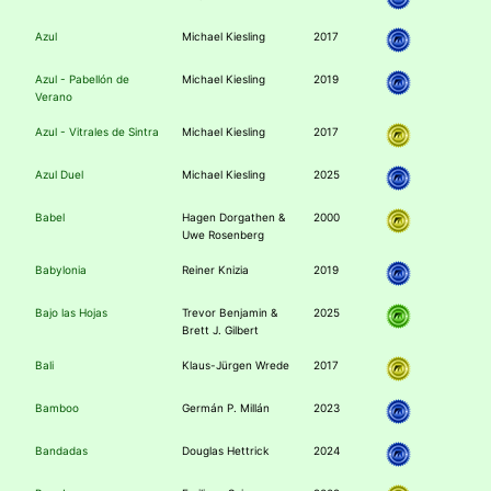
Azul
Michael Kiesling
2017
Azul - Pabellón de
Michael Kiesling
2019
Verano
Azul - Vitrales de Sintra
Michael Kiesling
2017
Azul Duel
Michael Kiesling
2025
Babel
Hagen Dorgathen &
2000
Uwe Rosenberg
Babylonia
Reiner Knizia
2019
Bajo las Hojas
Trevor Benjamin &
2025
Brett J. Gilbert
Bali
Klaus-Jürgen Wrede
2017
Bamboo
Germán P. Millán
2023
Bandadas
Douglas Hettrick
2024