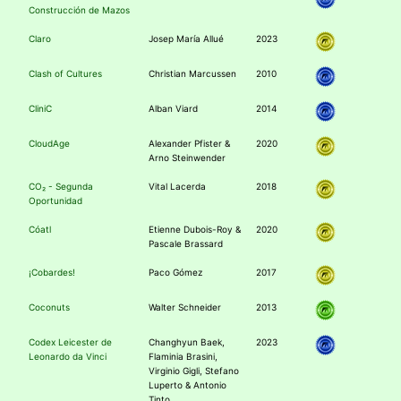
Construcción de Mazos
Claro
Josep María Allué
2023
Clash of Cultures
Christian Marcussen
2010
CliniC
Alban Viard
2014
CloudAge
Alexander Pfister &
2020
Arno Steinwender
CO₂ - Segunda
Vital Lacerda
2018
Oportunidad
Cóatl
Etienne Dubois-Roy &
2020
Pascale Brassard
¡Cobardes!
Paco Gómez
2017
Coconuts
Walter Schneider
2013
Codex Leicester de
Changhyun Baek,
2023
Leonardo da Vinci
Flaminia Brasini,
Virginio Gigli, Stefano
Luperto & Antonio
Tinto