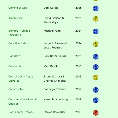
Coming of Age
Dani García
2025
¡Cómo Pica!
David Simiand &
2021
Pierre Voye
Compile - Unidad
Michael Yang
2024
Principal 1
Concilium Urbis
Jorge J. Barroso &
2024
Jesús Fuentes
Cónclave
Félix Bernat Julián
2021
Concordia
Mac Gerdts
2013
Conspiracy - Abyss
Bruno Cathala &
2019
Universe
Charles Chevallier
Constructo
Santiago Eximeno
2014
Consumption - Food &
Karen N. Knoblaugh
2019
Choices
Continental Express
Chales Chevallier
2013