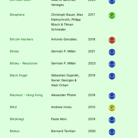
Venegas
Biosphere
Christoph Bauer, Max
2017
Kleinschroth, Philipp
Rösch & Tilman
Schneider
Bitcoin Hackers
Antonio González
2018
Bitoku
Germán P. Millán
2021
Bitoku - Resutoran
Germán P. Millán
2023
Black Angel
Sébastien Dujardin,
2019
Xavier Georges &
Alain Orban
Blackout - Hong Kong
Alexander Pfister
2018
Blitz!
Andrew Innes
2010
Blitzkrieg!
Paolo Mori
2019
Blokus
Bernard Tavitian
2000