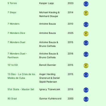
5 Torres
Kasper Lapp
2023
7 Steps
Michael Kiesling &
2014
Reinhard Staupe
7 Wonders
Antoine Bauza
2010
7 Wonders Dice
Antoine Bauza
2025
7 Wonders Duel
Antoine Bauza &
2015
Bruno Cathala
7 Wonders Duel -
Antoine Bauza &
2016
Pantheon
Bruno Cathala
10' to Kill
Benoit Bannier
2015
13 Días - La Crisis de los
Asger Harding
2015
Misiles de Cuba
Granerud & Daniel
Skjold Pedersen
51st State - Master Set
Ignacy Trzewiczek
2016
90 Grad
Gunnar Kuhlencord
2000