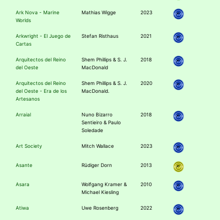
Ark Nova - Marine
Mathias Wigge
2023
Worlds
Arkwright - El Juego de
Stefan Risthaus
2021
Cartas
Arquitectos del Reino
Shem Phillips & S. J.
2018
del Oeste
MacDonald
Arquitectos del Reino
Shem Phillips & S. J.
2020
del Oeste - Era de los
MacDonald.
Artesanos
Arraial
Nuno Bizarro
2018
Sentieiro & Paulo
Soledade
Art Society
Mitch Wallace
2023
Asante
Rüdiger Dorn
2013
Asara
Wolfgang Kramer &
2010
Michael Kiesling
Atiwa
Uwe Rosenberg
2022