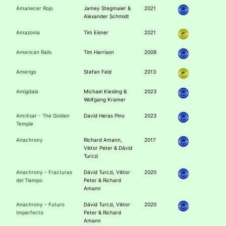
Amanecer Rojo
Jamey Stegmaier &
2021
Alexander Schmidt
Amazonia
Tim Eisner
2021
American Rails
Tim Harrison
2009
Amerigo
Stefan Feld
2013
Amígdala
Michael Kiesling &
2023
Wolfgang Kramer
Amritsar - The Golden
David Heras Pino
2023
Temple
Anachrony
Richard Amann,
2017
Viktor Peter & Dávid
Turczi
Anachrony - Fracturas
Dávid Turczi, Viktor
2020
del Tiempo
Peter & Richard
Amann
Anachrony - Futuro
Dávid Turczi, Viktor
2020
Imperfecto
Peter & Richard
Amann