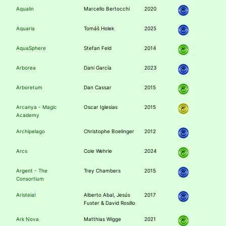
Aqualin
Marcello Bertocchi
2020
Aquaria
Tomáš Holek
2025
AquaSphere
Stefan Feld
2014
Arborea
Dani García
2023
Arboretum
Dan Cassar
2015
Arcanya - Magic
Oscar Iglesias
2015
Academy
Archipelago
Christophe Boelinger
2012
Arcs
Cole Wehrle
2024
Argent - The
Trey Chambers
2015
Consortium
Aristeia!
Alberto Abal, Jesús
2017
Fuster & David Rosillo
Ark Nova
Matthias Wigge
2021