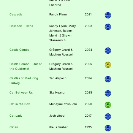
Martins & Vital
Lacerda
Cascadia
Randy Flynn
2021
Cascadia - Hitos
Randy Flynn, Molly
2023
Johnson, Robert
Melvin & Shawn
Stankewich
Castle Combo
Grégory Grard &
2024
Mathieu Roussel
Castle Combo - Out of
Grégory Grard &
2025
the Oubliette!
Mathieu Roussel
Castles of Mad King
Ted Alspach
2014
Ludwig
Cat Between Us
Sky Huang
2025
Cat in the Box
Muneyuki Yokouchi
2020
Cat Lady
Josh Wood
2017
Catan
Klaus Teuber
1995