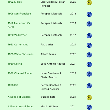
1902 Méliès
Eloi Pujadas & Ferran
2023
Renalias
1906 San Francisco
Perapau Llistosella
2018
1911 Amundsen Vs.
Perepau Llistosella
2013
Scott
1920 Wall Street
Perepau Llistosella
2017
1923 Cotton Club
Pau Carles
2021
1975 White Christmas
Albert Reyes
2025
1980 Sixtina
José Antonio Abascal
2024
1987 Channel Tunnel
Israel Cendrero &
2019
Sheila Santos
1998 ISS
Ferran Renalias &
2022
Gerard Ascensi
A Dance of Spiders
Yusuke Sato
2021
A Few Acres of Snow
Martin Wallace
2011