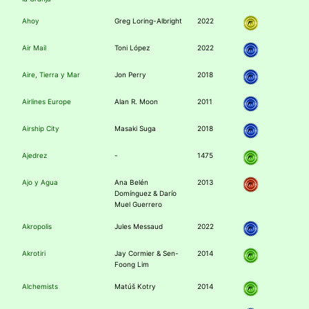
Ahoy
Greg Loring-Albright
2022
Air Mail
Toni López
2022
Aire, Tierra y Mar
Jon Perry
2018
Airlines Europe
Alan R. Moon
2011
Airship City
Masaki Suga
2018
Ajedrez
-
1475
Ajo y Agua
Ana Belén
2013
Domínguez & Darío
Muel Guerrero
Akropolis
Jules Messaud
2022
Akrotiri
Jay Cormier & Sen-
2014
Foong Lim
Alchemists
Matúš Kotry
2014