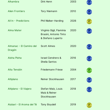
Alhambra
Dirk Henn
2003
Alien Frontiers
Tory Niemann
2010
All In - Predictions
Phil Walker-Harding
2026
Alma Mater
Virginio Gigli, Flaminia
2020
Brasini, Antonio Tinto
& Stefano Luperto
Almanac - El Camino del
Scott Almes
2020
Dragón
Aloha Pioha
Israel Cendrero &
2016
Sheila Santos
Alta Tensión
Friedemann Friese
2004
Altiplano
Reiner Stockhausen
2017
Altiplano - El Viajero
Stefan Malz, Louis
2018
Malz & Reiner
Stockhausen
Alubari - El Aroma del Té
Tony Boydell
2019