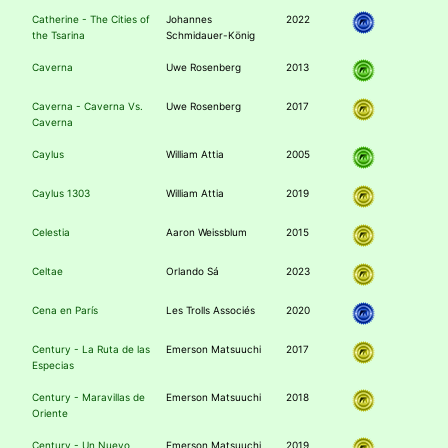
Catherine - The Cities of
Johannes
2022
the Tsarina
Schmidauer-König
Caverna
Uwe Rosenberg
2013
Caverna - Caverna Vs.
Uwe Rosenberg
2017
Caverna
Caylus
William Attia
2005
Caylus 1303
William Attia
2019
Celestia
Aaron Weissblum
2015
Celtae
Orlando Sá
2023
Cena en París
Les Trolls Associés
2020
Century - La Ruta de las
Emerson Matsuuchi
2017
Especias
Century - Maravillas de
Emerson Matsuuchi
2018
Oriente
Century - Un Nuevo
Emerson Matsuuchi
2019