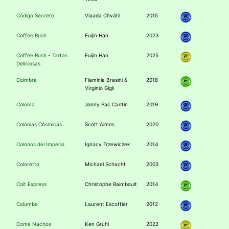
Código Secreto
Vlaada Chvátil
2015
Coffee Rush
Euijin Han
2023
Coffee Rush - Tartas
Euijin Han
2025
Deliciosas
Coimbra
Flaminia Brasini &
2018
Virginio Gigli
Coloma
Jonny Pac Cantin
2019
Colonias Cósmicas
Scott Almes
2020
Colonos del Imperio
Ignacy Trzewiczek
2014
Coloretto
Michael Schacht
2003
Colt Express
Christophe Raimbault
2014
Columba
Laurent Escoffier
2012
Come Nachos
Ken Gruhl
2022