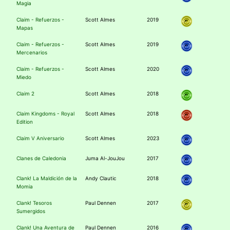
Magia
Claim - Refuerzos -
Scott Almes
2019
Mapas
Claim - Refuerzos -
Scott Almes
2019
Mercenarios
Claim - Refuerzos -
Scott Almes
2020
Miedo
Claim 2
Scott Almes
2018
Claim Kingdoms - Royal
Scott Almes
2018
Edition
Claim V Aniversario
Scott Almes
2023
Clanes de Caledonia
Juma Al-JouJou
2017
Clank! La Maldición de la
Andy Clautic
2018
Momia
Clank! Tesoros
Paul Dennen
2017
Sumergidos
Clank! Una Aventura de
Paul Dennen
2016