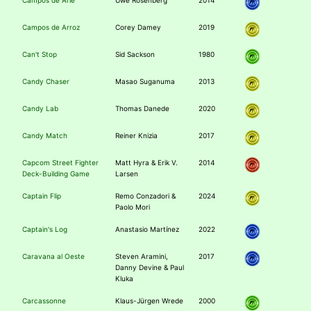
Campos de Arle
Uwe Rosenberg
2014
Campos de Arroz
Corey Damey
2019
Can't Stop
Sid Sackson
1980
Candy Chaser
Masao Suganuma
2013
Candy Lab
Thomas Danede
2020
Candy Match
Reiner Knizia
2017
Capcom Street Fighter
Matt Hyra & Erik V.
2014
Deck-Building Game
Larsen
Captain Flip
Remo Conzadori &
2024
Paolo Mori
Captain's Log
Anastasio Martínez
2022
Caravana al Oeste
Steven Aramini,
2017
Danny Devine & Paul
Kluka
Carcassonne
Klaus-Jürgen Wrede
2000