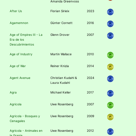
Amanda Greenvoss
After Us
Florian Sirieix
2023
Agamemnon
Günter Cornett
2016
Age of Empires III - La
Glenn Drover
2007
Era de los
Descubrimientos
Age of Industry
Martin Wallace
2010
Age of War
Reiner Knizia
2014
Agent Avenue
Christian Kudahl &
2024
Laura Kudahl
Agra
Michael Keller
2017
Agricola
Uwe Rosenberg
2007
Agricola - Bosques y
Uwe Rosenberg
2009
Cenagales
Agricola - Animales en
Uwe Rosenberg
2012
la Granja