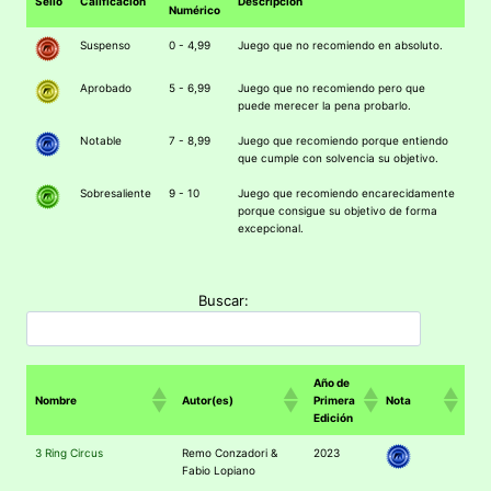
Sello
Calificación
Descripción
Numérico
Suspenso
0 - 4,99
Juego que no recomiendo en absoluto.
Aprobado
5 - 6,99
Juego que no recomiendo pero que
puede merecer la pena probarlo.
Notable
7 - 8,99
Juego que recomiendo porque entiendo
que cumple con solvencia su objetivo.
Sobresaliente
9 - 10
Juego que recomiendo encarecidamente
porque consigue su objetivo de forma
excepcional.
Buscar:
Año de
Nombre
Autor(es)
Primera
Nota
Edición
3 Ring Circus
Remo Conzadori &
2023
Fabio Lopiano