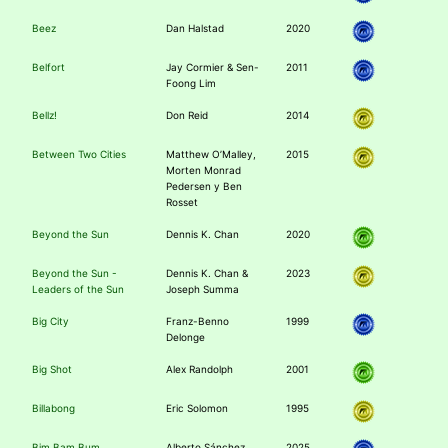
Beez
Dan Halstad
2020
Belfort
Jay Cormier & Sen-
2011
Foong Lim
Bellz!
Don Reid
2014
Between Two Cities
Matthew O’Malley,
2015
Morten Monrad
Pedersen y Ben
Rosset
Beyond the Sun
Dennis K. Chan
2020
Beyond the Sun -
Dennis K. Chan &
2023
Leaders of the Sun
Joseph Summa
Big City
Franz-Benno
1999
Delonge
Big Shot
Alex Randolph
2001
Billabong
Eric Solomon
1995
Bim Bam Bum
Alberto Sánchez
2025