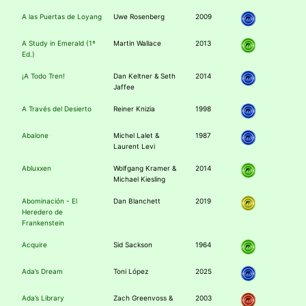
A las Puertas de Loyang
Uwe Rosenberg
2009
A Study in Emerald (1ª
Martin Wallace
2013
Ed.)
¡A Todo Tren!
Dan Keltner & Seth
2014
Jaffee
A Través del Desierto
Reiner Knizia
1998
Abalone
Michel Lalet &
1987
Laurent Levi
Abluxxen
Wolfgang Kramer &
2014
Michael Kiesling
Abominación - El
Dan Blanchett
2019
Heredero de
Frankenstein
Acquire
Sid Sackson
1964
Ada’s Dream
Toni López
2025
Ada’s Library
Zach Greenvoss &
2003