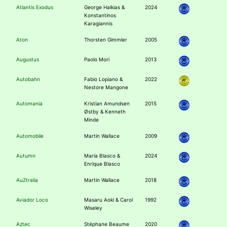
Atlantis Exodus
George Halkias &
2024
Konstantinos
Karagiannis
Aton
Thorsten Gimmler
2005
Augustus
Paolo Mori
2013
Autobahn
Fabio Lopiano &
2022
Nestore Mangone
Automania
Kristian Amundsen
2015
Østby & Kenneth
Minde
Automobile
Martin Wallace
2009
Autumn
María Blasco &
2024
Enrique Blasco
AuZtralia
Martin Wallace
2018
Aviador Loco
Masaru Aoki & Carol
1992
Wiseley
Aztec
Stéphane Beaume
2020