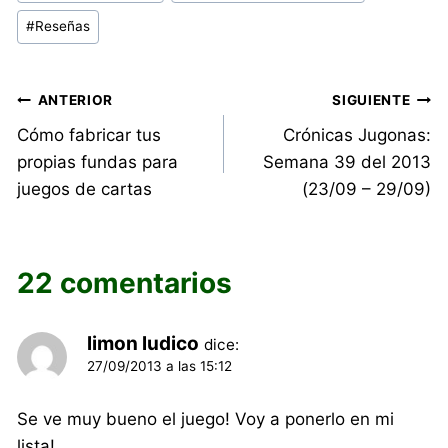
entrada:
#
Reseñas
Navegación
ANTERIOR
SIGUIENTE
Cómo fabricar tus
Crónicas Jugonas:
de
propias fundas para
Semana 39 del 2013
entradas
juegos de cartas
(23/09 – 29/09)
22 comentarios
limon ludico
dice:
27/09/2013 a las 15:12
Se ve muy bueno el juego! Voy a ponerlo en mi
lista!