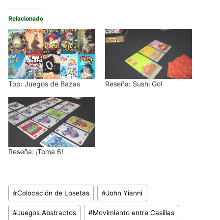
Relacionado
Top: Juegos de Bazas
Reseña: Sushi Go!
Reseña: ¡Toma 6!
Etiquetas
#
Colocación de Losetas
#
John Yianni
de
#
Juegos Abstractos
#
Movimiento entre Casillas
la