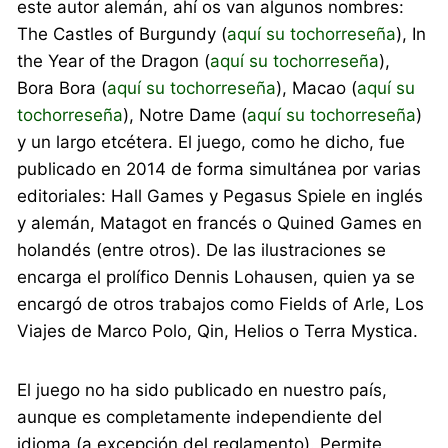
este autor alemán, ahí os van algunos nombres:
The Castles of Burgundy (
aquí su tochorreseña
), In
the Year of the Dragon (
aquí su tochorreseña
),
Bora Bora (
aquí su tochorreseña
), Macao (
aquí su
tochorreseña
), Notre Dame (
aquí su tochorreseña
)
y un largo etcétera. El juego, como he dicho, fue
publicado en 2014 de forma simultánea por varias
editoriales: Hall Games y Pegasus Spiele en inglés
y alemán, Matagot en francés o Quined Games en
holandés (entre otros). De las ilustraciones se
encarga el prolífico Dennis Lohausen, quien ya se
encargó de otros trabajos como Fields of Arle, Los
Viajes de Marco Polo, Qin, Helios o Terra Mystica.
El juego no ha sido publicado en nuestro país,
aunque es completamente independiente del
idioma (a excepción del reglamento). Permite