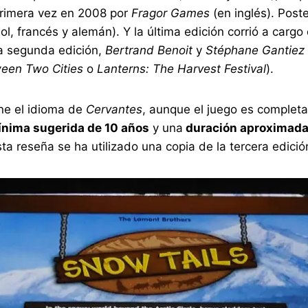
 primera vez en 2008 por
Fragor Games
(en inglés). Post
ol, francés y alemán). Y la última edición corrió a carg
la segunda edición,
Bertrand Benoit
y
Stéphane Gantiez
een Two Cities
o
Lanterns: The Harvest Festival
).
ne el idioma de
Cervantes
, aunque el juego es complet
nima sugerida de 10 años
y una
duración aproximada
sta reseña se ha utilizado una copia de la tercera edici