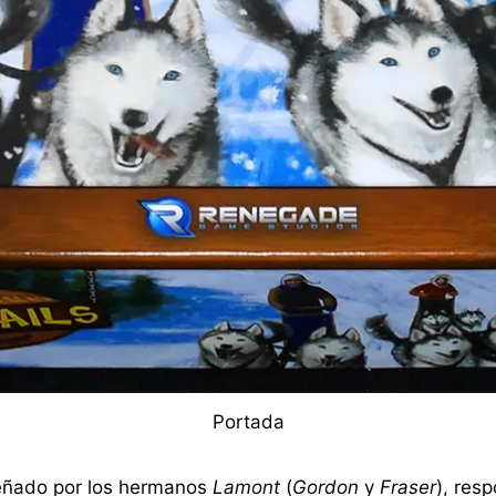
Portada
señado por los hermanos
Lamont
(
Gordon
y
Fraser
), res