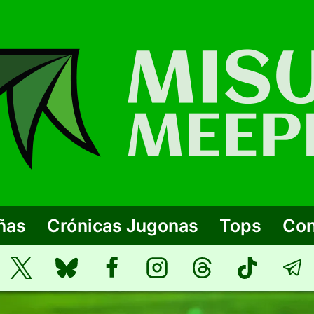
ñas
Crónicas Jugonas
Tops
Con