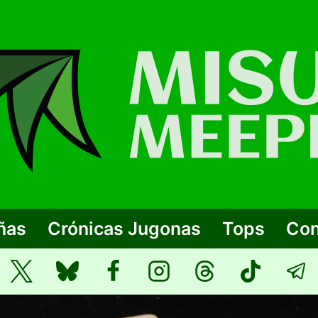
ñas
Crónicas Jugonas
Tops
Con