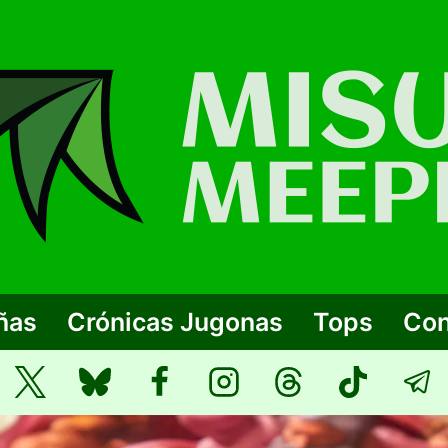
ñas
Crónicas Jugonas
Tops
Con