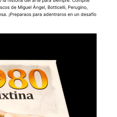
 la historia del arte para siempre. Compite
cos de Miguel Ángel, Botticelli, Perugino,
 mesa. ¡Preparaos para adentraros en un desafío