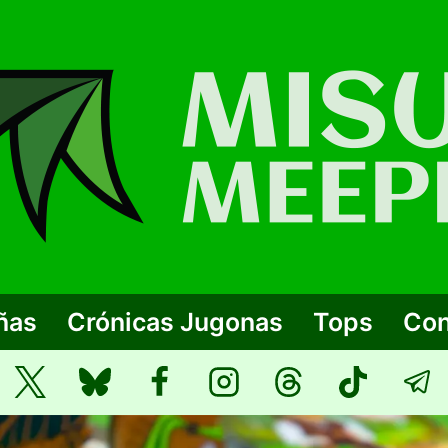
ñas
Crónicas Jugonas
Tops
Con