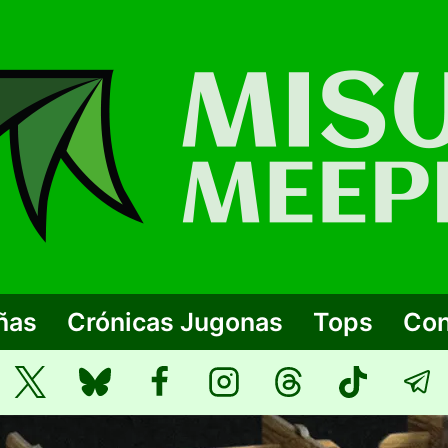
ñas
Crónicas Jugonas
Tops
Con