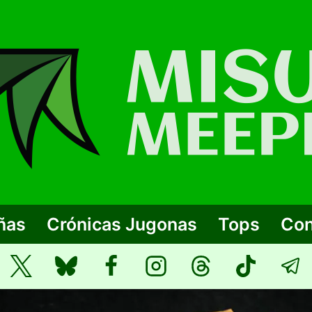
ñas
Crónicas Jugonas
Tops
Con