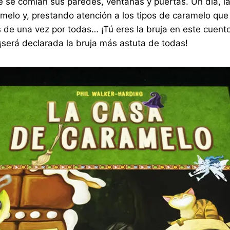
e comían sus paredes, ventanas y puertas. Un día, la 
elo y, prestando atención a los tipos de caramelo que 
 de una vez por todas… ¡Tú eres la bruja en este cuento
¡será declarada la bruja más astuta de todas!