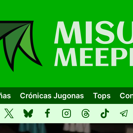
ñas
Crónicas Jugonas
Tops
Con