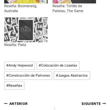
Reseña: Boomerang,
Reseña: Tortilla de
Australia
Patatas, The Game
Reseña: Plata
Etiquetas
#
Andy Hopwood
#
Colocación de Losetas
de
#
Construcción de Patrones
#
Juegos Abstractos
la
entrada:
#
Reseñas
Navegación
ANTERIOR
SIGUIENTE