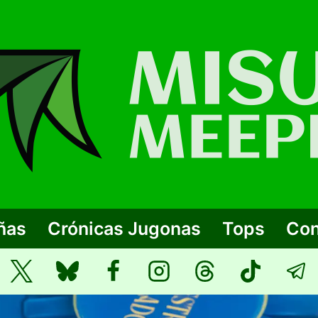
ñas
Crónicas Jugonas
Tops
Con