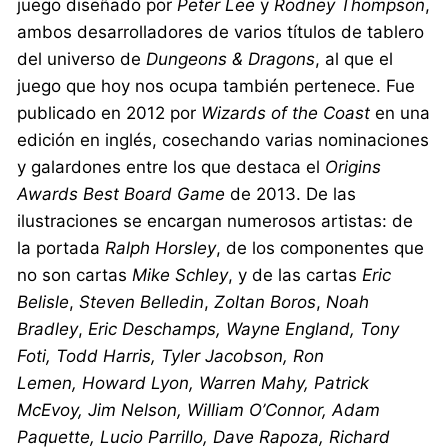
juego diseñado por
Peter Lee
y
Rodney Thompson
,
ambos desarrolladores de varios títulos de tablero
del universo de
Dungeons & Dragons
, al que el
juego que hoy nos ocupa también pertenece. Fue
publicado en 2012 por
Wizards of the Coast
en una
edición en inglés, cosechando varias nominaciones
y galardones entre los que destaca el
Origins
Awards Best Board Game
de 2013. De las
ilustraciones se encargan numerosos artistas: de
la portada
Ralph Horsley
, de los componentes que
no son cartas
Mike Schley
, y de las cartas
Eric
Belisle
,
Steven Belledin
,
Zoltan Boros
,
Noah
Bradley
,
Eric Deschamps, Wayne England, Tony
Foti, Todd Harris, Tyler Jacobson, Ron
Lemen, Howard Lyon, Warren Mahy, Patrick
McEvoy, Jim Nelson, William O’Connor, Adam
Paquette, Lucio Parrillo, Dave Rapoza, Richard