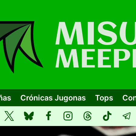
ñas
Crónicas Jugonas
Tops
Con