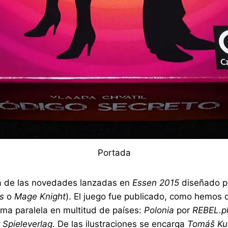
Portada
a de las novedades lanzadas en
Essen 2015
diseñado p
s
o
Mage Knight
). El juego fue publicado, como hemos d
rma paralela en multitud de países:
Polonia
por
REBEL.p
 Spieleverlag
. De las ilustraciones se encarga
Tomáš Ku