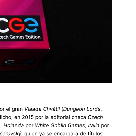
or el gran
Vlaada Chvátil
(
Dungeon Lords
,
icho, en 2015 por la editorial checa
Czech
l
,
Holanda
por
White Goblin Games
,
Italia
por
čerovský
, quien ya se encargara de títulos