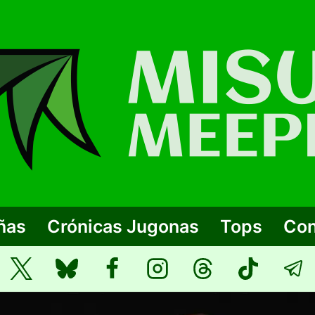
ñas
Crónicas Jugonas
Tops
Con