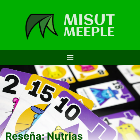
Saltar
al
contenido
Reseña: Nutrias