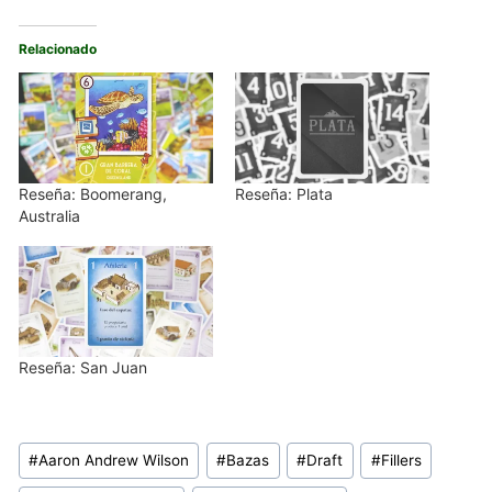
Relacionado
Reseña: Boomerang,
Reseña: Plata
Australia
Reseña: San Juan
Etiquetas
#
Aaron Andrew Wilson
#
Bazas
#
Draft
#
Fillers
de