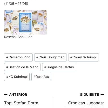
(11/05 – 17/05)
Reseña: San Juan
Etiquetas
#
Cameron Ring
#
Chris Doughman
#
Corey Schrimpl
de
#
Gestión de la Mano
#
Juegos de Cartas
la
entrada:
#
KC Schrimpl
#
Reseñas
Navegación
ANTERIOR
SIGUIENTE
Top: Stefan Dorra
Crónicas Jugonas:
de