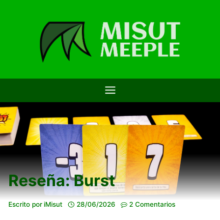
Saltar
al
contenido
Reseña: Burst
Escrito por
iMisut
28/06/2026
2 Comentarios