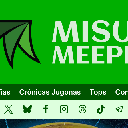
ñas
Crónicas Jugonas
Tops
Con