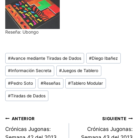
Reseña: Ubongo
Etiquetas
#
Avance mediante Tiradas de Dados
#
Diego Ibañez
de
#
Información Secreta
#
Juegos de Tablero
la
entrada:
#
Pedro Soto
#
Reseñas
#
Tablero Modular
#
Tiradas de Dados
Navegación
ANTERIOR
SIGUIENTE
Crónicas Jugonas:
Crónicas Jugonas:
de
Semana 42 del 2013
Semana 43 del 2013