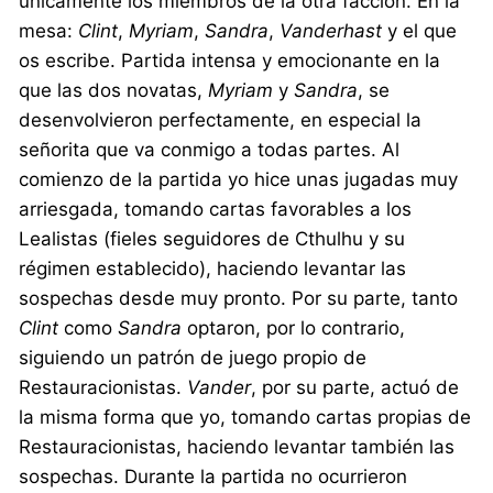
únicamente los miembros de la otra facción. En la
mesa:
Clint
,
Myriam
,
Sandra
,
Vanderhast
y el que
os escribe. Partida intensa y emocionante en la
que las dos novatas,
Myriam
y
Sandra
, se
desenvolvieron perfectamente, en especial la
señorita que va conmigo a todas partes. Al
comienzo de la partida yo hice unas jugadas muy
arriesgada, tomando cartas favorables a los
Lealistas (fieles seguidores de Cthulhu y su
régimen establecido), haciendo levantar las
sospechas desde muy pronto. Por su parte, tanto
Clint
como
Sandra
optaron, por lo contrario,
siguiendo un patrón de juego propio de
Restauracionistas.
Vander
, por su parte, actuó de
la misma forma que yo, tomando cartas propias de
Restauracionistas, haciendo levantar también las
sospechas. Durante la partida no ocurrieron