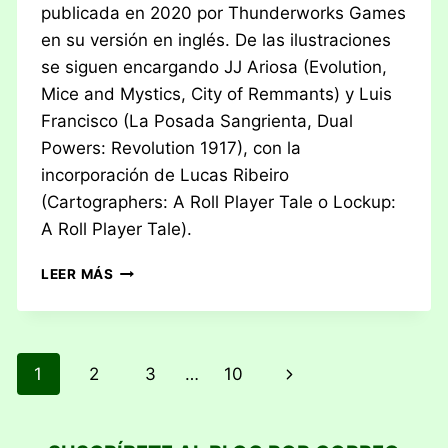
publicada en 2020 por Thunderworks Games
en su versión en inglés. De las ilustraciones
se siguen encargando JJ Ariosa (Evolution,
Mice and Mystics, City of Remmants) y Luis
Francisco (La Posada Sangrienta, Dual
Powers: Revolution 1917), con la
incorporación de Lucas Ribeiro
(Cartographers: A Roll Player Tale o Lockup:
A Roll Player Tale).
RESEÑA:
LEER MÁS
ROLL
PLAYER
–
FAMILIARES
Navegación
Siguiente
1
2
3
…
10
&
DIABLILLOS
de
página