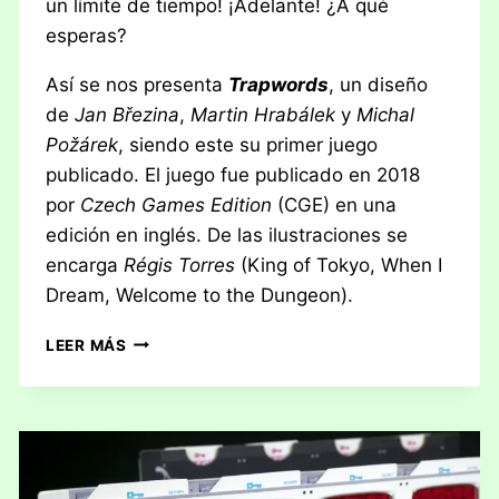
un límite de tiempo! ¡Adelante! ¿A qué
esperas?
Así se nos presenta
Trapwords
, un diseño
de
Jan Březina
,
Martin Hrabálek
y
Michal
Požárek
, siendo este su primer juego
publicado. El juego fue publicado en 2018
por
Czech Games Edition
(CGE) en una
edición en inglés. De las ilustraciones se
encarga
Régis Torres
(King of Tokyo, When I
Dream, Welcome to the Dungeon).
RESEÑA:
LEER MÁS
TRAPWORDS