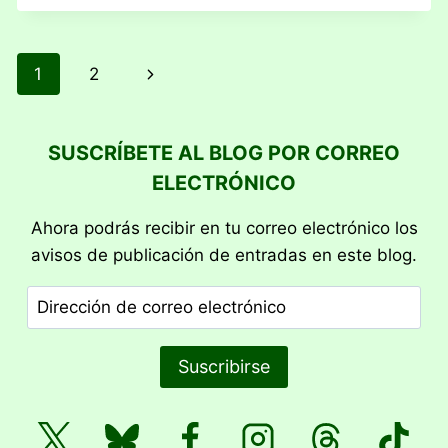
Navegación
Siguiente
1
2
de
página
página
SUSCRÍBETE AL BLOG POR CORREO
ELECTRÓNICO
Ahora podrás recibir en tu correo electrónico los
avisos de publicación de entradas en este blog.
Dirección
de
correo
Suscribirse
electrónico