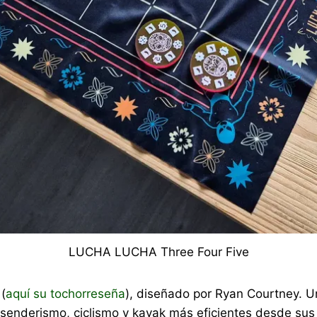
LUCHA LUCHA Three Four Five
(
aquí su tochorreseña
), diseñado por Ryan Courtney. U
e senderismo, ciclismo y kayak más eficientes desde s