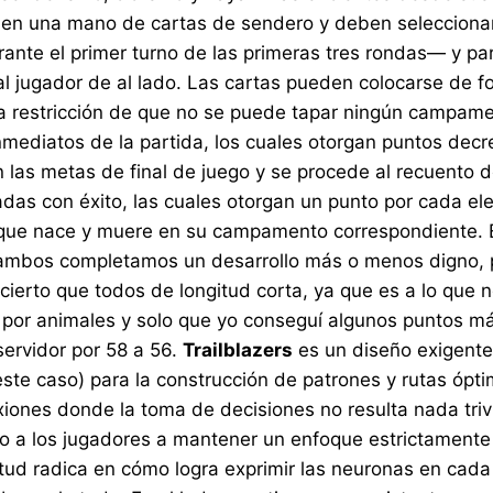
ciben una mano de cartas de sendero y deben selecciona
nte el primer turno de las primeras tres rondas— y pa
al jugador de al lado. Las cartas pueden colocarse de 
 la restricción de que no se puede tapar ningún campame
nmediatos de la partida, los cuales otorgan puntos decr
an las metas de final de juego y se procede al recuento
adas con éxito, las cuales otorgan un punto por cada 
o que nace y muere en su campamento correspondiente. E
 ambos completamos un desarrollo más o menos digno, p
rto que todos de longitud corta, ya que es a lo que n
r animales y solo que yo conseguí algunos puntos más
servidor por 58 a 56.
Trailblazers
es un diseño exigente
 este caso) para la construcción de patrones y rutas óp
es donde la toma de decisiones no resulta nada trivial
o a los jugadores a mantener un enfoque estrictamente 
tud radica en cómo logra exprimir las neuronas en cada t