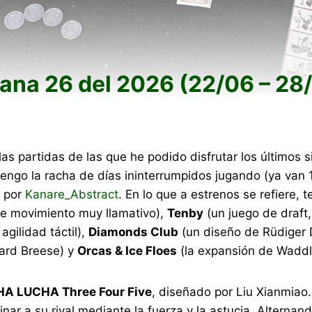
ana 26 del 2026 (22/06 – 28
s partidas de las que he podido disfrutar los últimos s
engo la racha de días ininterrumpidos jugando (ya van
s por
Kanare_Abstract
. En lo que a estrenos se refiere, 
de movimiento muy llamativo),
Tenby
(un juego de draft
agilidad táctil),
Diamonds Club
(un diseño de Rüdiger 
hard Breese) y
Orcas & Ice Floes
(la expansión de Waddl
A LUCHA Three Four Five
, diseñado por Liu Xianmiao
ar a su rival mediante la fuerza y la astucia. Alternan