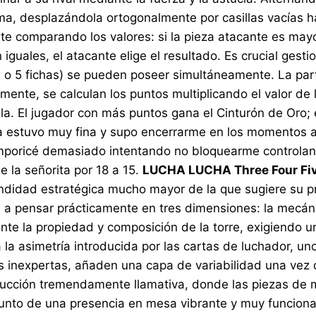
ima, desplazándola ortogonalmente por casillas vacías ha
te comparando los valores: si la pieza atacante es mayor
iguales, el atacante elige el resultado. Es crucial gesti
 4 o 5 fichas) se pueden poseer simultáneamente. La p
mente, se calculan los puntos multiplicando el valor de 
lla. El jugador con más puntos gana el Cinturón de Oro; 
ta estuvo muy fina y supo encerrarme en los momentos
emporicé demasiado intentando no bloquearme controlan
e la señorita por 18 a 15.
LUCHA LUCHA Three Four Fi
ndidad estratégica mucho mayor de la que sugiere su pre
 a pensar prácticamente en tres dimensiones: la mecánica
ente la propiedad y composición de la torre, exigiendo u
la asimetría introducida por las cartas de luchador, un
s inexpertas, añaden una capa de variabilidad una vez
ucción tremendamente llamativa, donde las piezas de me
junto de una presencia en mesa vibrante y muy funciona