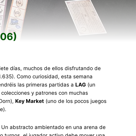
/06)
iete días, muchos de ellos disfrutando de
 1.635). Como curiosidad, esta semana
tendréis las primeras partidas a
LAG
(un
, colecciones y patrones con muchas
Dorn),
Key Market
(uno de los pocos juegos
e).
. Un abstracto ambientado en una arena de
do turnos, el jugador activo debe mover una