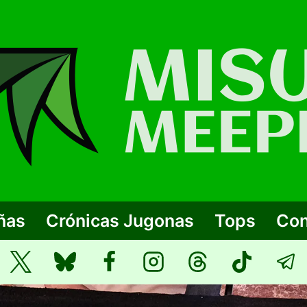
ñas
Crónicas Jugonas
Tops
Con