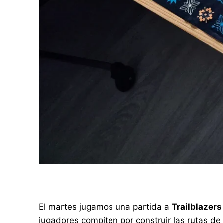
El martes jugamos una partida a
Trailblazers
jugadores compiten por construir las rutas d