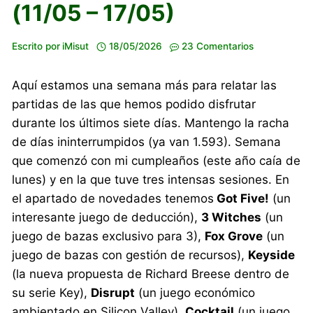
(11/05 – 17/05)
Escrito por
iMisut
18/05/2026
23 Comentarios
Aquí estamos una semana más para relatar las
partidas de las que hemos podido disfrutar
durante los últimos siete días. Mantengo la racha
de días ininterrumpidos (ya van 1.593). Semana
que comenzó con mi cumpleaños (este año caía de
lunes) y en la que tuve tres intensas sesiones. En
el apartado de novedades tenemos
Got Five!
(un
interesante juego de deducción),
3 Witches
(un
juego de bazas exclusivo para 3),
Fox Grove
(un
juego de bazas con gestión de recursos),
Keyside
(la nueva propuesta de Richard Breese dentro de
su serie Key),
Disrupt
(un juego económico
ambientado en Silicon Valley),
Cocktail
(un juego