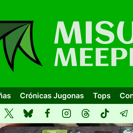
ñas
Crónicas Jugonas
Tops
Con