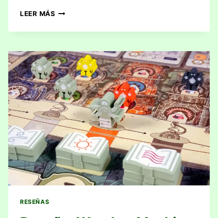
RESEÑA:
LEER MÁS
INVENTIONS,
LA
EVOLUCIÓN
DE
LAS
IDEAS
RESEÑAS