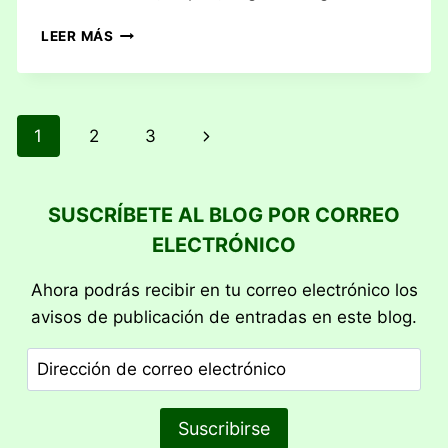
RESEÑA:
LEER MÁS
MERCADO
DE
LISBOA
Navegación
Siguiente
1
2
3
de
página
página
SUSCRÍBETE AL BLOG POR CORREO
ELECTRÓNICO
Ahora podrás recibir en tu correo electrónico los
avisos de publicación de entradas en este blog.
Dirección
de
correo
Suscribirse
electrónico