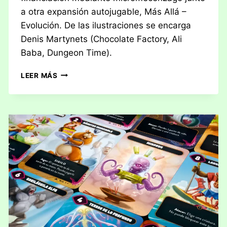
a otra expansión autojugable, Más Allá –
Evolución. De las ilustraciones se encarga
Denis Martynets (Chocolate Factory, Ali
Baba, Dungeon Time).
RESEÑA:
LEER MÁS
MINDBUG
–
MÁS
ALLÁ
–
ETERNIDAD