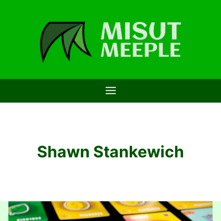
Saltar
al
contenido
Shawn Stankewich