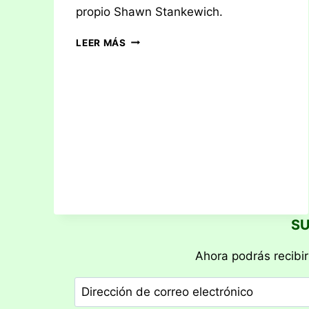
propio Shawn Stankewich.
RESEÑA:
LEER MÁS
TEN
SU
Ahora podrás recibir
Dirección
de