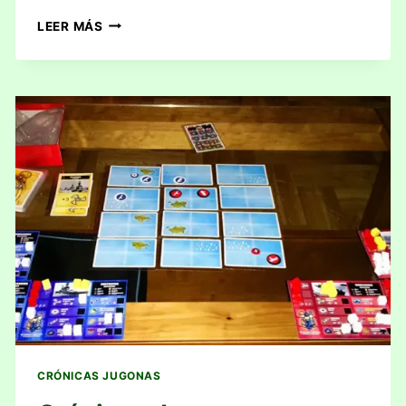
CRÓNICAS
LEER MÁS
JUGONAS:
SEMANA
5
DEL
2014
(27/01
–
02/02)
CRÓNICAS JUGONAS