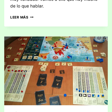
de lo que hablar.
CRÓNICAS
LEER MÁS
JUGONAS:
SEMANA
8
DEL
2014
(17/02
–
23/02)