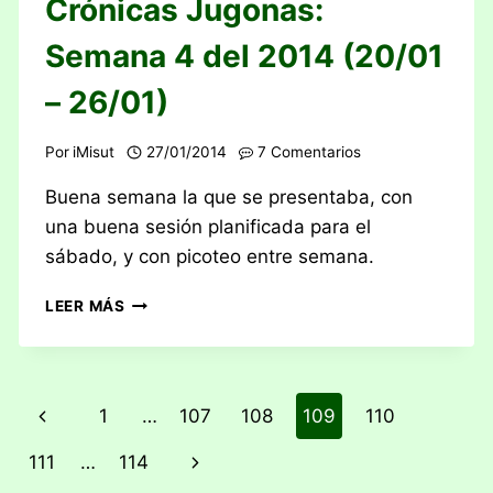
Crónicas Jugonas:
Semana 4 del 2014 (20/01
– 26/01)
Por
iMisut
27/01/2014
7 Comentarios
Buena semana la que se presentaba, con
una buena sesión planificada para el
sábado, y con picoteo entre semana.
CRÓNICAS
LEER MÁS
JUGONAS:
SEMANA
4
DEL
Navegación
Página
1
…
107
108
109
110
2014
(20/01
de
anterior
Siguiente
111
…
114
–
26/01)