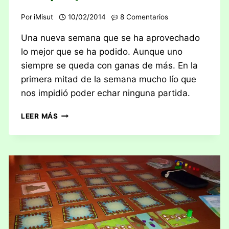
Por
iMisut
10/02/2014
8 Comentarios
Una nueva semana que se ha aprovechado
lo mejor que se ha podido. Aunque uno
siempre se queda con ganas de más. En la
primera mitad de la semana mucho lío que
nos impidió poder echar ninguna partida.
CRÓNICAS
LEER MÁS
JUGONAS:
SEMANA
6
DEL
2014
(03/02
–
09/02)