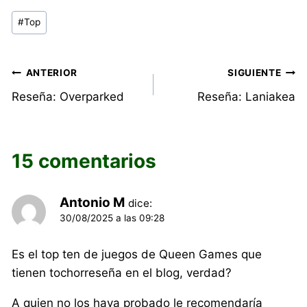
Etiquetas
#
Top
de
la
entrada:
Navegación
ANTERIOR
SIGUIENTE
Reseña: Overparked
Reseña: Laniakea
de
entradas
15 comentarios
Antonio M
dice:
30/08/2025 a las 09:28
Es el top ten de juegos de Queen Games que
tienen tochorreseña en el blog, verdad?
A quien no los haya probado le recomendaría