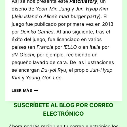
Así se nos presenta este
Patchistory
, un
diseño de
Yeon-Min Jung
y
Jun-Hyup Kim
(
Jeju Island
o
Alice’s mad burger party
). El
juego fue publicado por primera vez en 2013
por
Deinko Games
. Al año siguiente, tras el
éxito del juego, fue licenciado en varios
países (en
Francia
por
IELLO
o en
Italia
por
dV Giochi
, por ejemplo, recibiendo un
pequeño lavado de cara. De las ilustraciones
se encargan
Du-yol Ryu
, el propio
Jun-Hyup
Kim
y
Young-Gon Lee
.
RESEÑA:
LEER MÁS
PATCHISTORY
SUSCRÍBETE AL BLOG POR CORREO
ELECTRÓNICO
Ahora podrás recibir en tu correo electrónico los