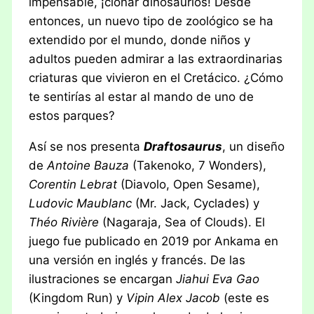
impensable, ¡clonar dinosaurios! Desde
entonces, un nuevo tipo de zoológico se ha
extendido por el mundo, donde niños y
adultos pueden admirar a las extraordinarias
criaturas que vivieron en el Cretácico. ¿Cómo
te sentirías al estar al mando de uno de
estos parques?
Así se nos presenta
Draftosaurus
, un diseño
de
Antoine Bauza
(Takenoko, 7 Wonders),
Corentin Lebrat
(Diavolo, Open Sesame),
Ludovic Maublanc
(Mr. Jack, Cyclades) y
Théo Rivière
(Nagaraja, Sea of Clouds). El
juego fue publicado en 2019 por Ankama en
una versión en inglés y francés. De las
ilustraciones se encargan
Jiahui Eva Gao
(Kingdom Run) y
Vipin Alex Jacob
(este es