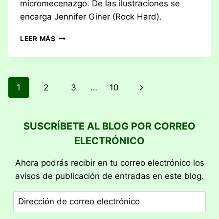
micromecenazgo. De las ilustraciones se
encarga Jennifer Giner (Rock Hard).
RESEÑA:
LEER MÁS
NEKO
SYNDICATE
Navegación
Siguiente
1
2
3
…
10
de
página
página
SUSCRÍBETE AL BLOG POR CORREO
ELECTRÓNICO
Ahora podrás recibir en tu correo electrónico los
avisos de publicación de entradas en este blog.
Dirección
de