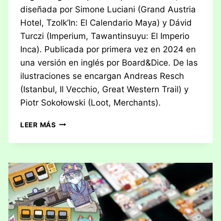
diseñada por Simone Luciani (Grand Austria
Hotel, Tzolk’In: El Calendario Maya) y Dávid
Turczi (Imperium, Tawantinsuyu: El Imperio
Inca). Publicada por primera vez en 2024 en
una versión en inglés por Board&Dice. De las
ilustraciones se encargan Andreas Resch
(Istanbul, Il Vecchio, Great Western Trail) y
Piotr Sokołowski (Loot, Merchants).
RESEÑA:
LEER MÁS
NUCLEUM
–
CORTE
DE
PROGRESO