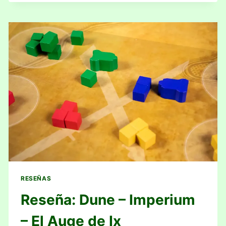
–
IMPERIUM
–
INMORTALIDAD
RESEÑAS
Reseña: Dune – Imperium
– El Auge de Ix