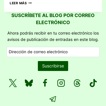
RESEÑA:
LEER MÁS
CLANK!
UNA
SUSCRÍBETE AL BLOG POR CORREO
AVENTURA
ELECTRÓNICO
DE
CONSTRUCCIÓN
DE
Ahora podrás recibir en tu correo electrónico los
MAZOS
avisos de publicación de entradas en este blog.
Dirección
de
correo
Suscribirse
electrónico