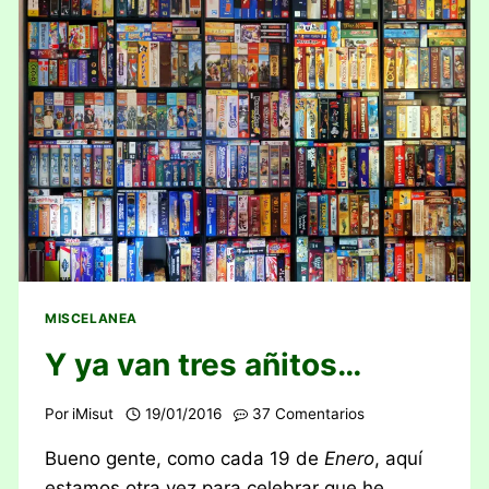
MISCELANEA
Y ya van tres añitos…
Por
iMisut
19/01/2016
37 Comentarios
Bueno gente, como cada 19 de
Enero
, aquí
estamos otra vez para celebrar que he