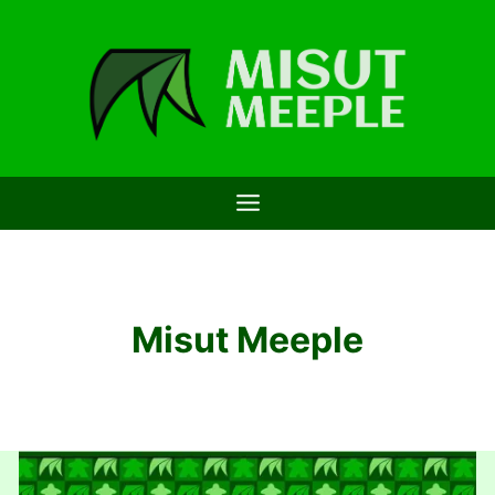
Saltar
al
contenido
Misut Meeple