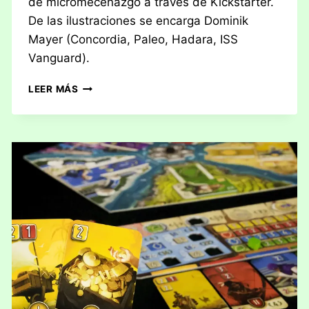
de micromecenazgo a través de Kickstarter.
De las ilustraciones se encarga Dominik
Mayer (Concordia, Paleo, Hadara, ISS
Vanguard).
RESEÑA:
LEER MÁS
CRUZANDO
EL
LÍMITE