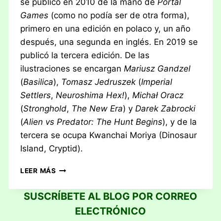
se publicó en 2010 de la mano de
Portal
Games
(como no podía ser de otra forma),
primero en una edición en polaco y, un año
después, una segunda en inglés. En 2019 se
publicó la tercera edición. De las
ilustraciones se encargan
Mariusz Gandzel
(
Basilica
),
Tomasz Jedruszek
(
Imperial
Settlers
,
Neuroshima Hex!
),
Michał Oracz
(
Stronghold
,
The New Era
) y
Darek Zabrocki
(
Alien vs Predator: The Hunt Begins
), y de la
tercera se ocupa Kwanchai Moriya (Dinosaur
Island, Cryptid).
RESEÑA:
LEER MÁS
PRÊT-
À-
SUSCRÍBETE AL BLOG POR CORREO
PORTER
ELECTRÓNICO