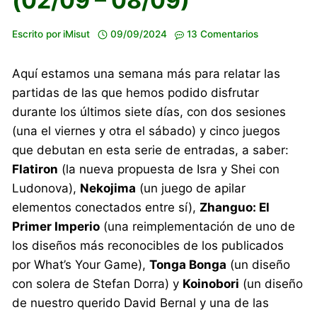
(02/09 – 08/09)
Escrito por
iMisut
09/09/2024
13 Comentarios
Aquí estamos una semana más para relatar las
partidas de las que hemos podido disfrutar
durante los últimos siete días, con dos sesiones
(una el viernes y otra el sábado) y cinco juegos
que debutan en esta serie de entradas, a saber:
Flatiron
(la nueva propuesta de Isra y Shei con
Ludonova),
Nekojima
(un juego de apilar
elementos conectados entre sí),
Zhanguo: El
Primer Imperio
(una reimplementación de uno de
los diseños más reconocibles de los publicados
por What’s Your Game),
Tonga Bonga
(un diseño
con solera de Stefan Dorra) y
Koinobori
(un diseño
de nuestro querido David Bernal y una de las