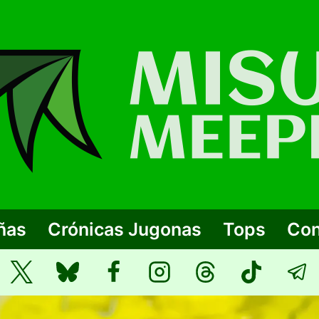
ñas
Crónicas Jugonas
Tops
Con