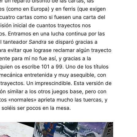
 un reparto distinto de las cartas, las
es (como en Europa) y en ferris (que exigen
cuatro cartas como si fuesen una carta del
isión inicial de cuantos trayectos nos
s. Entramos en una lucha continua por las
el tanteador
Sandra
se disparó gracias a
ara evitar que lograse reclamar algún trayecto
nte para mí no fue así, y gracias a la
quien os escribe 101 a 99. Uno de los títulos
na mecánica entretenida y muy asequible, con
trayectos. Un imprescindible. Esta versión de
n similar a los otros juegos base, pero con
tos «normales» aprieta mucho las tuercas, y
soléis ser pocos en la mesa.