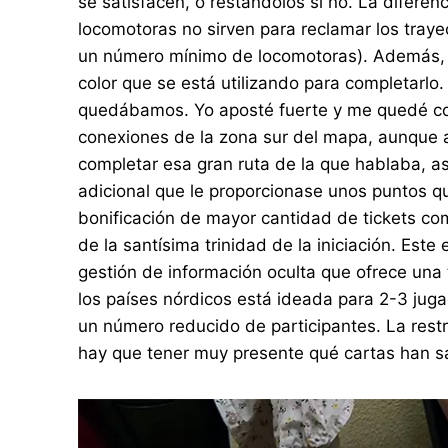
se satisfacen, o restándolos si no. La difere
locomotoras no sirven para reclamar los traye
un número mínimo de locomotoras). Además, ha
color que se está utilizando para completarlo.
quedábamos. Yo aposté fuerte y me quedé co
conexiones de la zona sur del mapa, aunque 
completar esa gran ruta de la que hablaba, así
adicional que le proporcionase unos puntos que
bonificación de mayor cantidad de tickets comp
de la santísima trinidad de la iniciación. Est
gestión de información oculta que ofrece una 
los países nórdicos está ideada para 2-3 juga
un número reducido de participantes. La restr
hay que tener muy presente qué cartas han sa