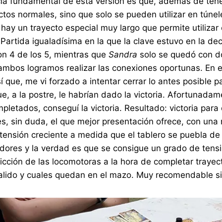
ncia fundamental de esta versión es que, además de tener
ctos normales, sino que solo se pueden utilizar en túnel
y un trayecto especial muy largo que permite utilizar 
 Partida igualadísima en la que la clave estuvo en la dec
n 4 de los 5, mientras que
Sandra
solo se quedó con do
ambos logramos realizar las conexiones oportunas. En 
 que, me vi forzado a intentar cerrar lo antes posible p
, a la postre, le habrían dado la victoria. Afortunadame
letados, conseguí la victoria. Resultado: victoria para 
e es, sin duda, el que mejor presentación ofrece, con u
tensión creciente a medida que el tablero se puebla de 
dores y la verdad es que se consigue un grado de tensió
icción de las locomotoras a la hora de completar trayec
lido y cuales quedan en el mazo. Muy recomendable si 