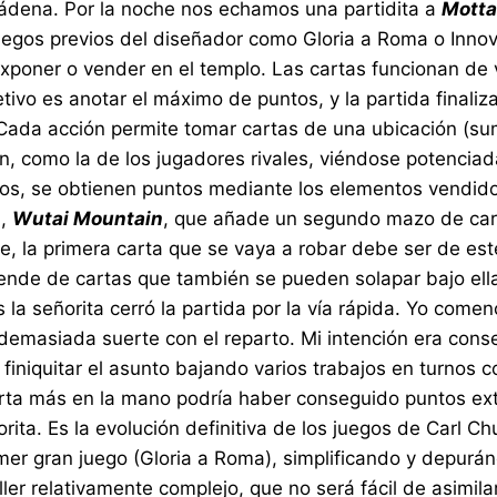
ádena. Por la noche nos echamos una partidita a
Motta
egos previos del diseñador como Gloria a Roma o Innov
exponer o vender en el templo. Las cartas funcionan de 
jetivo es anotar el máximo de puntos, y la partida final
. Cada acción permite tomar cartas de una ubicación (su
ón, como la de los jugadores rivales, viéndose potenciad
dos, se obtienen puntos mediante los elementos vendid
n,
Wutai Mountain
, que añade un segundo mazo de carta
e, la primera carta que se vaya a robar debe ser de es
ende de cartas que también se pueden solapar bajo ell
 la señorita cerró la partida por la vía rápida. Yo co
 demasiada suerte con el reparto. Mi intención era cons
ó finiquitar el asunto bajando varios trabajos en turnos
arta más en la mano podría haber conseguido puntos ex
orita. Es la evolución definitiva de los juegos de Carl C
er gran juego (Gloria a Roma), simplificando y depuránd
filler relativamente complejo, que no será fácil de asim