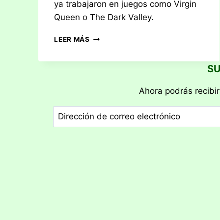
ya trabajaron en juegos como Virgin
Queen o The Dark Valley.
RESEÑA:
LEER MÁS
SEKIGAHARA,
THE
SU
UNIFICATION
OF
JAPAN
Ahora podrás recibir
Dirección
de
correo
electrónico