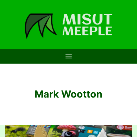
Saltar
al
contenido
Mark Wootton