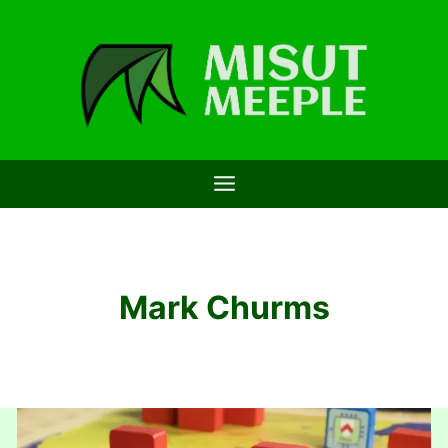
Saltar
al
contenido
Mark Churms