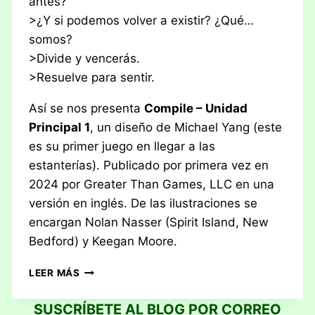
antes?
>¿Y si podemos volver a existir? ¿Qué…
somos?
>Divide y vencerás.
>Resuelve para sentir.
Así se nos presenta
Compile – Unidad
Principal 1
, un diseño de Michael Yang (este
es su primer juego en llegar a las
estanterías). Publicado por primera vez en
2024 por Greater Than Games, LLC en una
versión en inglés. De las ilustraciones se
encargan Nolan Nasser (Spirit Island, New
Bedford) y Keegan Moore.
RESEÑA:
LEER MÁS
COMPILE
–
SUSCRÍBETE AL BLOG POR CORREO
UNIDAD