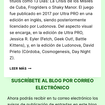
títulos como 13 Días: La Crisis de los Misiles
de Cuba, Frogriders o Shaky Manor. El juego
fue publicado en 2017 por Ultra PRO en una
edición en inglés, siendo posteriormente
licenciado por Ludonova. Del aspecto visual
se encarga, en la edición de Ultra PRO,
Jessica R. Eyler (Fetch, Geek Out!, Battle
Kittens), y, en la edición de Ludonova, David
Prieto (Córdoba, Cosmogenesis, Day Night
Z).
RESEÑA:
LEER MÁS
TELÓN
DE
SUSCRÍBETE AL BLOG POR CORREO
ACERO
ELECTRÓNICO
Ahora podrás recibir en tu correo electrónico los
avisos de publicación de entradas en este blog.