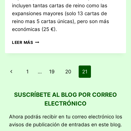
incluyen tantas cartas de reino como las
expansiones mayores (solo 13 cartas de
reino mas 5 cartas únicas), pero son más
económicas (25 €).
RESEÑA:
LEER MÁS
DOMINION,
CORNUCOPIA
Navegación
Página
1
…
19
20
21
de
anterior
página
SUSCRÍBETE AL BLOG POR CORREO
ELECTRÓNICO
Ahora podrás recibir en tu correo electrónico los
avisos de publicación de entradas en este blog.