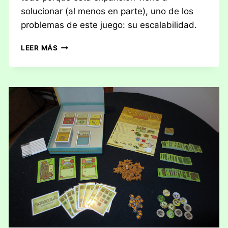
solucionar (al menos en parte), uno de los
problemas de este juego: su escalabilidad.
RESEÑA:
LEER MÁS
FESTÍN
DE
CUERVOS
(EXPANSIÓN
PARA
JUEGO
DE
TRONOS:
JUEGO
DE
TABLERO
2ª
ED.)