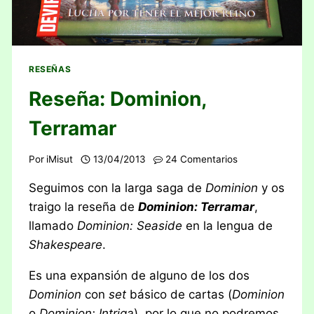
RESEÑAS
Reseña: Dominion,
Terramar
Por
iMisut
13/04/2013
24 Comentarios
Seguimos con la larga saga de
Dominion
y os
traigo la reseña de
Dominion: Terramar
,
llamado
Dominion: Seaside
en la lengua de
Shakespeare
.
Es una expansión de alguno de los dos
Dominion
con
set
básico de cartas (
Dominion
o
Dominion: Intriga
), por lo que no podremos