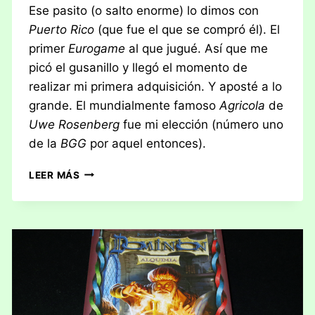
Ese pasito (o salto enorme) lo dimos con
Puerto Rico
(que fue el que se compró él). El
primer
Eurogame
al que jugué. Así que me
picó el gusanillo y llegó el momento de
realizar mi primera adquisición. Y aposté a lo
grande. El mundialmente famoso
Agricola
de
Uwe Rosenberg
fue mi elección (número uno
de la
BGG
por aquel entonces).
RESEÑA:
LEER MÁS
AGRICOLA,
BOSQUES
Y
CENAGALES