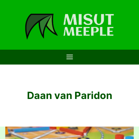
Saltar
al
contenido
Daan van Paridon