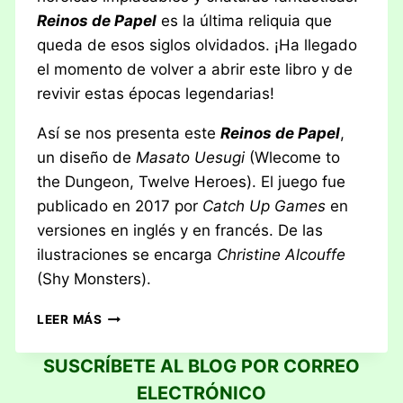
Reinos de Papel
es la última reliquia que
queda de esos siglos olvidados. ¡Ha llegado
el momento de volver a abrir este libro y de
revivir estas épocas legendarias!
Así se nos presenta este
Reinos de Papel
,
un diseño de
Masato Uesugi
(Wlecome to
the Dungeon, Twelve Heroes). El juego fue
publicado en 2017 por
Catch Up Games
en
versiones en inglés y en francés. De las
ilustraciones se encarga
Christine Alcouffe
(Shy Monsters).
RESEÑA:
LEER MÁS
REINOS
DE
SUSCRÍBETE AL BLOG POR CORREO
PAPEL
ELECTRÓNICO